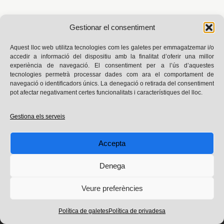
Gestionar el consentiment
Aquest lloc web utilitza tecnologies com les galetes per emmagatzemar i/o
accedir a informació del dispositiu amb la finalitat d’oferir una millor
experiència de navegació. El consentiment per a l’ús d’aquestes
tecnologies permetrà processar dades com ara el comportament de
navegació o identificadors únics. La denegació o retirada del consentiment
pot afectar negativament certes funcionalitats i característiques del lloc.
Avís legal
|
Privadesa
|
Política de galetes
Gestiona els serveis
Instagram
X
Threads
Facebook
Goodreads
LinkedIn
Blog dissenyat a partir de la plantilla Minimalio i desenvolupat
Accepta
amb WordPress
© 2025 Laura Téllez. Tots els drets reservats
Denega
Veure preferències
Política de galetes
Política de privadesa