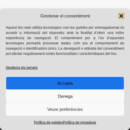
Gestionar el consentiment
Aquest lloc web utilitza tecnologies com les galetes per emmagatzemar i/o
accedir a informació del dispositiu amb la finalitat d’oferir una millor
experiència de navegació. El consentiment per a l’ús d’aquestes
tecnologies permetrà processar dades com ara el comportament de
navegació o identificadors únics. La denegació o retirada del consentiment
pot afectar negativament certes funcionalitats i característiques del lloc.
Avís legal
|
Privadesa
|
Política de galetes
Gestiona els serveis
Instagram
X
Threads
Facebook
Goodreads
LinkedIn
Blog dissenyat a partir de la plantilla Minimalio i desenvolupat
Accepta
amb WordPress
© 2025 Laura Téllez. Tots els drets reservats
Denega
Veure preferències
Política de galetes
Política de privadesa