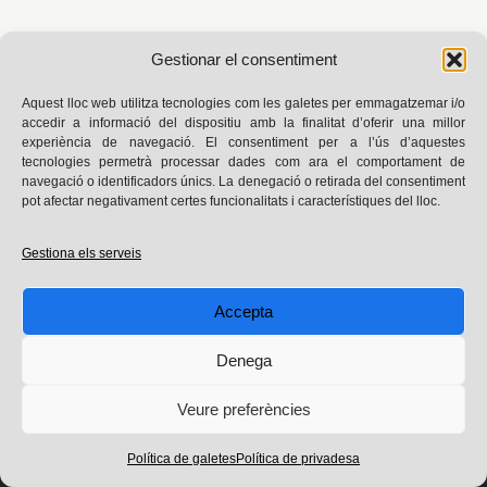
Gestionar el consentiment
Aquest lloc web utilitza tecnologies com les galetes per emmagatzemar i/o
accedir a informació del dispositiu amb la finalitat d’oferir una millor
experiència de navegació. El consentiment per a l’ús d’aquestes
tecnologies permetrà processar dades com ara el comportament de
navegació o identificadors únics. La denegació o retirada del consentiment
pot afectar negativament certes funcionalitats i característiques del lloc.
Avís legal
|
Privadesa
|
Política de galetes
Gestiona els serveis
Instagram
X
Threads
Facebook
Goodreads
LinkedIn
Blog dissenyat a partir de la plantilla Minimalio i desenvolupat
Accepta
amb WordPress
© 2025 Laura Téllez. Tots els drets reservats
Denega
Veure preferències
Política de galetes
Política de privadesa