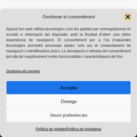
Gestionar el consentiment
Aquest lloc web utilitza tecnologies com les galetes per emmagatzemar i/o
accedir a informació del dispositiu amb la finalitat d’oferir una millor
experiència de navegació. El consentiment per a l’ús d’aquestes
tecnologies permetrà processar dades com ara el comportament de
navegació o identificadors únics. La denegació o retirada del consentiment
pot afectar negativament certes funcionalitats i característiques del lloc.
Avís legal
|
Privadesa
|
Política de galetes
Gestiona els serveis
Instagram
X
Threads
Facebook
Goodreads
LinkedIn
Blog dissenyat a partir de la plantilla Minimalio i desenvolupat
Accepta
amb WordPress
© 2025 Laura Téllez. Tots els drets reservats
Denega
Veure preferències
Política de galetes
Política de privadesa